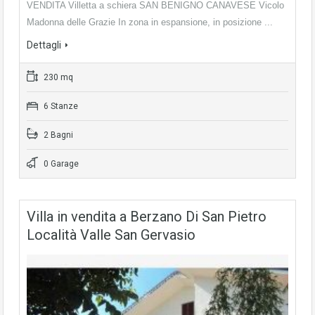
VENDITA Villetta a schiera SAN BENIGNO CANAVESE Vicolo
Madonna delle Grazie In zona in espansione, in posizione ...
Dettagli
230 mq
6 Stanze
2 Bagni
0 Garage
Villa in vendita a Berzano Di San Pietro
Località Valle San Gervasio