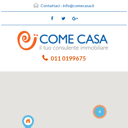
Contattaci :
info@comecasa.it
011 0199675
8