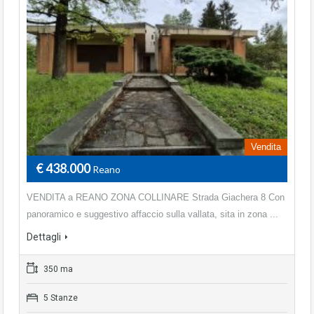
Vendita
€ 438.000
Reano
VENDITA a REANO ZONA COLLINARE Strada Giachera 8 Con
panoramico e suggestivo affaccio sulla vallata, sita in zona ...
Dettagli
350 ma
5 Stanze