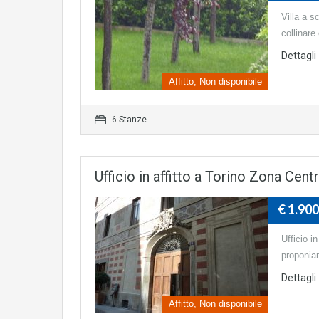
Villa a s
collinare
Dettagli
Affitto, Non disponibile
6 Stanze
Ufficio in affitto a Torino Zona Cen
€ 1.90
Ufficio i
proponiam
Dettagli
Affitto, Non disponibile