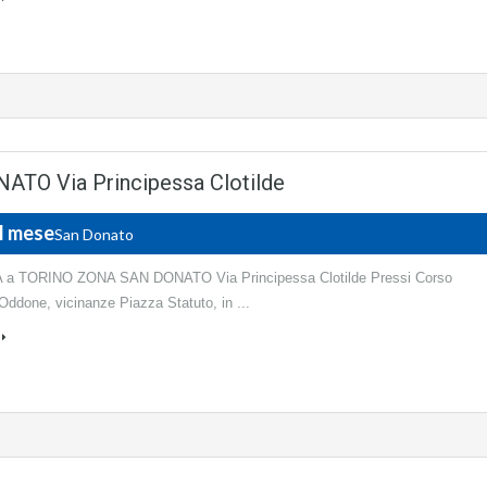
O Via Principessa Clotilde
al mese
San Donato
 a TORINO ZONA SAN DONATO Via Principessa Clotilde Pressi Corso
Oddone, vicinanze Piazza Statuto, in ...