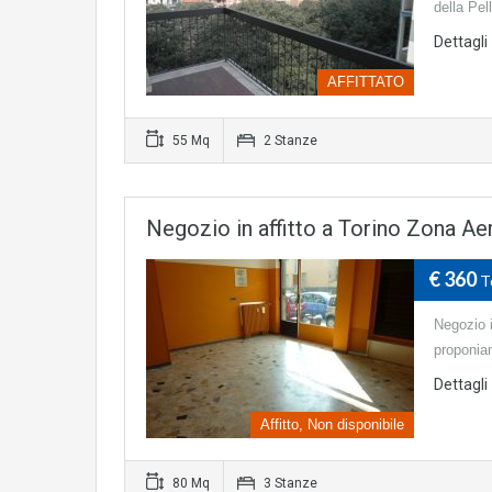
della Pell
Dettagli
AFFITTATO
55 Mq
2 Stanze
Negozio in affitto a Torino Zona Ae
€ 360
T
Negozio i
proponia
Dettagli
Affitto, Non disponibile
80 Mq
3 Stanze