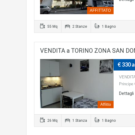
AFFITTATO
55 Mq
2 Stanze
1 Bagno
VENDITA a TORINO ZONA SAN DONAT
€ 330 
VENDITA
Principe 
Dettagli
Affitto
26 Mq
1 Stanza
1 Bagno