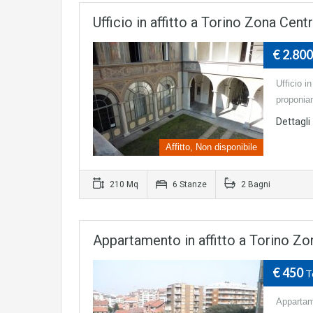
Ufficio in affitto a Torino Zona Cen
€ 2.80
Ufficio i
proponiam
Dettagli
Affitto, Non disponibile
210 Mq
6 Stanze
2 Bagni
Appartamento in affitto a Torino Zo
€ 450
T
Appartame