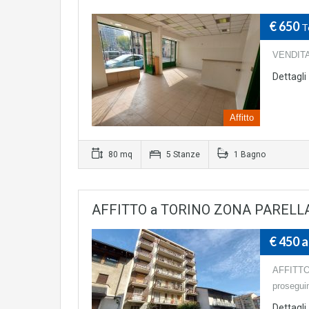
€ 650
T
VENDITA
Dettagli
Affitto
80 mq
5 Stanze
1 Bagno
AFFITTO a TORINO ZONA PARELLA 
€ 450 
AFFITTO 
proseguim
Dettagli