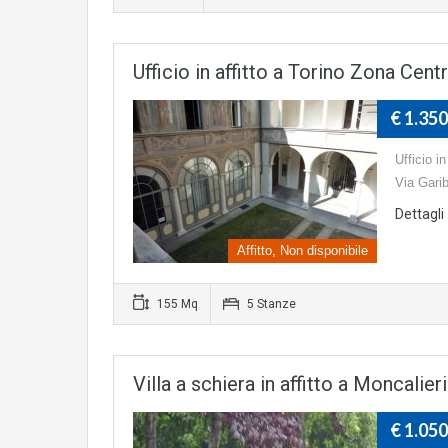
Ufficio in affitto a Torino Zona Cen
€ 1.35
Ufficio i
Via Garib
Dettagli
Affitto, Non disponibile
155 Mq
5 Stanze
Villa a schiera in affitto a Moncali
€ 1.05